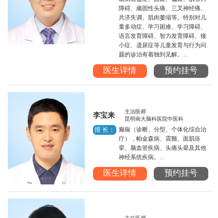
障碍、顽固性头痛、三叉神经痛、
共济失调、肌肉萎缩等。特别对儿
童多动症、学习困难、学习障碍、
语言发育障碍、智力发育障碍、矮
小症、遗尿症等儿童发育与行为问
题的诊治有着独到见解。...
医生详情
预约挂号
主治医师
李宝来
昆明南大脑科医院中医科
癫痫（诊断、分型、个体化综合治
擅 长：
疗），帕金森病、震颤、面肌痉
挛、脑血管疾病、头痛头晕及其他
神经系统疾病。...
医生详情
预约挂号