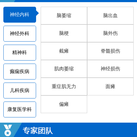
神经内科
脑萎缩
脑出血
脑梗
脑外伤
神经外科
截瘫
脊髓损伤
精神科
肌肉萎缩
神经损伤
癫痫疾病
重症肌无力
面瘫
儿科疾病
偏瘫
康复医学科