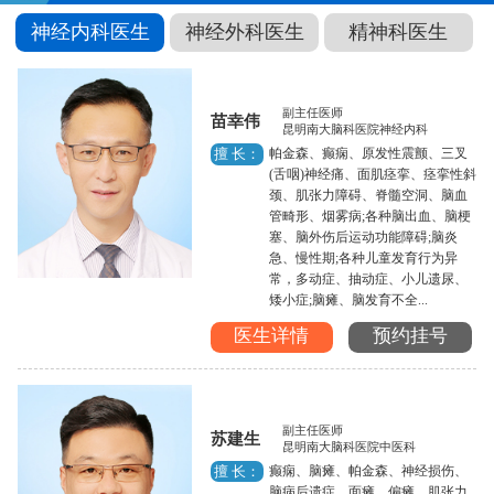
神经内科医生
神经外科医生
精神科医生
副主任医师
苗幸伟
昆明南大脑科医院神经内科
帕金森、癫痫、原发性震颤、三叉
擅 长：
(舌咽)神经痛、面肌痉挛、痉挛性斜
颈、肌张力障碍、脊髓空洞、脑血
管畸形、烟雾病;各种脑出血、脑梗
塞、脑外伤后运动功能障碍;脑炎
急、慢性期;各种儿童发育行为异
常，多动症、抽动症、小儿遗尿、
矮小症;脑瘫、脑发育不全...
医生详情
预约挂号
副主任医师
苏建生
昆明南大脑科医院中医科
癫痫、脑瘫、帕金森、神经损伤、
擅 长：
脑病后遗症、面瘫、偏瘫、肌张力