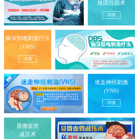
核团毁损术
详情
脑深部电刺激疗法
（DBS）
详情
迷走神经刺激
(VNS)
详情
显微血管
减压术