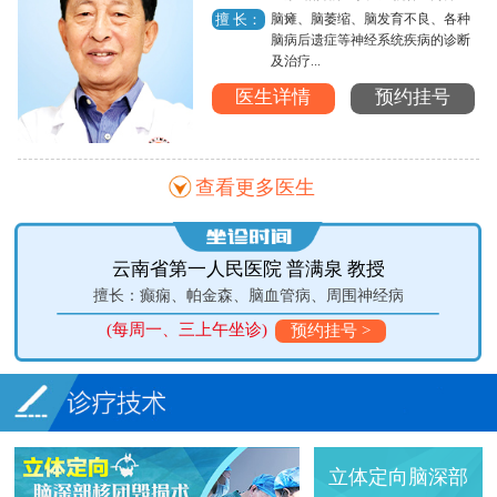
脑瘫、脑萎缩、脑发育不良、各种
擅 长：
脑病后遗症等神经系统疾病的诊断
及治疗...
医生详情
预约挂号
查看更多医生
昆明医科大学第二附属医院 谈跃 教授
擅长：头痛、眩晕、癫痫、神经系统病变、认知障碍、老年痴呆
等
(每周一上午、周二下午、周三全天坐诊)
预约挂号 >
立体定向脑深部