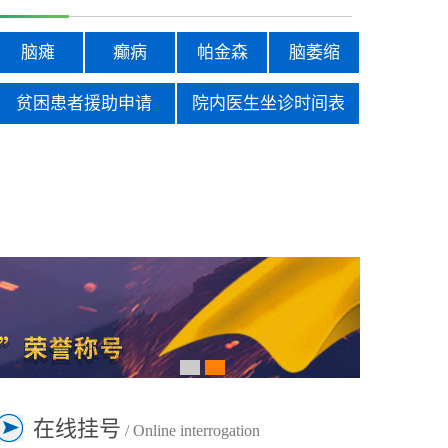
脑瘫
癫病
帕金森
脑萎缩
贫困患者援助申请
院内医生坐诊时间表
在线挂号
/ Online interrogation