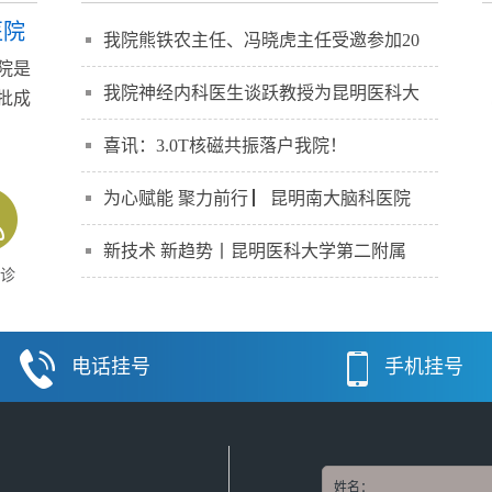
医院
我院熊铁农主任、冯晓虎主任受邀参加20
院是
我院神经内科医生谈跃教授为昆明医科大
批成
】
喜讯：3.0T核磁共振落户我院！
为心赋能 聚力前行 ▏昆明南大脑科医院
新技术 新趋势丨昆明医科大学第二附属
诊
电话挂号
手机挂号