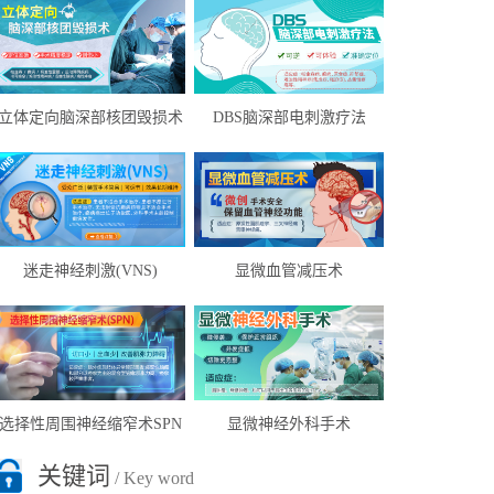
立体定向脑深部核团毁损术
DBS脑深部电刺激疗法
迷走神经刺激(VNS)
显微血管减压术
选择性周围神经缩窄术SPN
显微神经外科手术
关键词
/ Key word