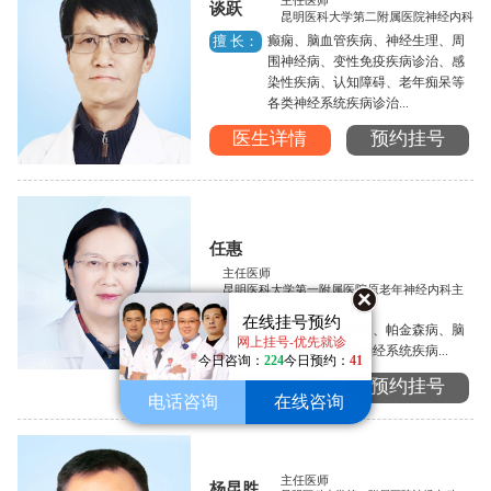
主任医师
谈跃
昆明医科大学第二附属医院神经内科
癫痫、脑血管疾病、神经生理、周
擅 长：
围神经病、变性免疫疾病诊治、感
染性疾病、认知障碍、老年痴呆等
各类神经系统疾病诊治...
医生详情
预约挂号
任惠
主任医师
昆明医科大学第一附属医院原老年神经内科主
任
在线挂号预约
癫痫的诊断与治疗、帕金森病、脑
擅 长：
网上挂号-优先就诊
血管病以及各类神经系统疾病...
今日咨询：
224
今日预约：
41
医生详情
预约挂号
电话咨询
在线咨询
主任医师
杨昆胜