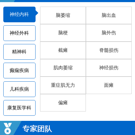
神经内科
脑萎缩
脑出血
脑梗
脑外伤
神经外科
截瘫
脊髓损伤
精神科
肌肉萎缩
神经损伤
癫痫疾病
重症肌无力
面瘫
儿科疾病
偏瘫
康复医学科