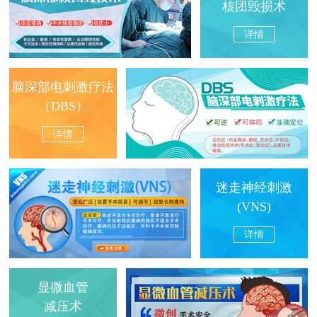
核团毁损术
详情
脑深部电刺激疗法
（DBS）
详情
迷走神经刺激
(VNS)
详情
显微血管
减压术