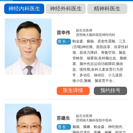
神经内科医生
神经外科医生
精神科医生
副主任医师
苗幸伟
昆明南大脑科医院神经内科
帕金森、癫痫、原发性震颤、三叉
擅 长：
(舌咽)神经痛、面肌痉挛、痉挛性斜
颈、肌张力障碍、脊髓空洞、脑血
管畸形、烟雾病;各种脑出血、脑梗
塞、脑外伤后运动功能障碍;脑炎
急、慢性期;各种儿童发育行为异
常，多动症、抽动症、小儿遗尿、
矮小症;脑瘫、脑发育不全...
医生详情
预约挂号
副主任医师
苏建生
昆明南大脑科医院中医科
癫痫、脑瘫、帕金森、神经损伤、
擅 长：
脑病后遗症、面瘫、偏瘫、肌张力