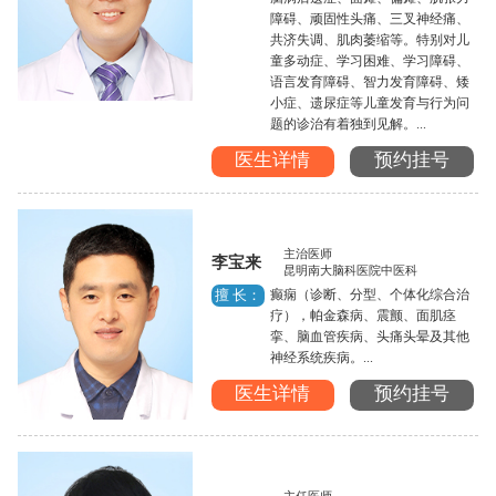
障碍、顽固性头痛、三叉神经痛、
共济失调、肌肉萎缩等。特别对儿
童多动症、学习困难、学习障碍、
语言发育障碍、智力发育障碍、矮
小症、遗尿症等儿童发育与行为问
题的诊治有着独到见解。...
医生详情
预约挂号
主治医师
李宝来
昆明南大脑科医院中医科
癫痫（诊断、分型、个体化综合治
擅 长：
疗），帕金森病、震颤、面肌痉
挛、脑血管疾病、头痛头晕及其他
神经系统疾病。...
医生详情
预约挂号